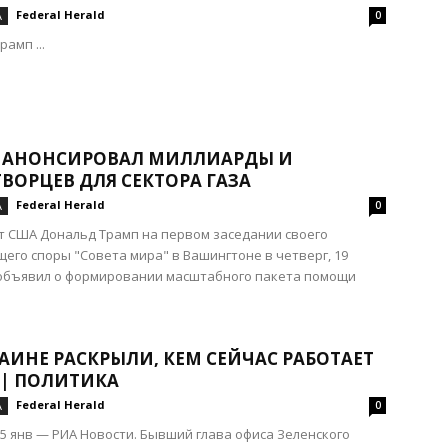
Federal Herald
А
0
амп ...
 АНОНСИРОВАЛ МИЛЛИАРДЫ И
ВОРЦЕВ ДЛЯ СЕКТОРА ГАЗА
Federal Herald
А
0
 США Дональд Трамп на первом заседании своего
го споры "Совета мира" в Вашингтоне в четверг, 19
 объявил о формировании масштабного пакета помощи
АИНЕ РАСКРЫЛИ, КЕМ СЕЙЧАС РАБОТАЕТ
 | ПОЛИТИКА
Federal Herald
А
0
5 янв — РИА Новости. Бывший глава офиса Зеленского