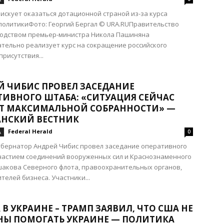
искует оказаться дотационной страной из-за курса
олитикиФото: Георгий Бергал © URA.RUПравительство
водством премьер-министра Никола Пашиняна
тельно реализует курс на сокращение российского
присутствия...
Й ЧИБИС ПРОВЕЛ ЗАСЕДАНИЕ
ТИВНОГО ШТАБА: «СИТУАЦИЯ СЕЙЧАС
ЕТ МАКСИМАЛЬНОЙ СОБРАННОСТИ» —
НСКИЙ ВЕСТНИК
Federal Herald
А
0
убернатор Андрей Чибис провел заседание оперативного
частием соединений вооруженных сил и Краснознаменного
акова Северного флота, правоохранительных органов,
телей бизнеса. Участники...
В УКРАИНЕ – ТРАМП ЗАЯВИЛ, ЧТО США НЕ
НЫ ПОМОГАТЬ УКРАИНЕ — ПОЛИТИКА