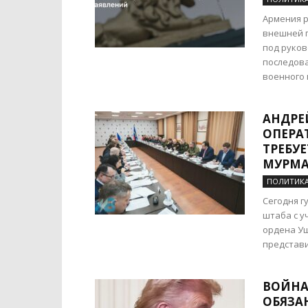
Армения р
внешней п
под руко
последова
военного 
АНДРЕ
ОПЕРА
ТРЕБУ
МУРМА
ПОЛИТИК
Сегодня г
штаба с у
ордена Уш
представи
ВОЙНА 
ОБЯЗА