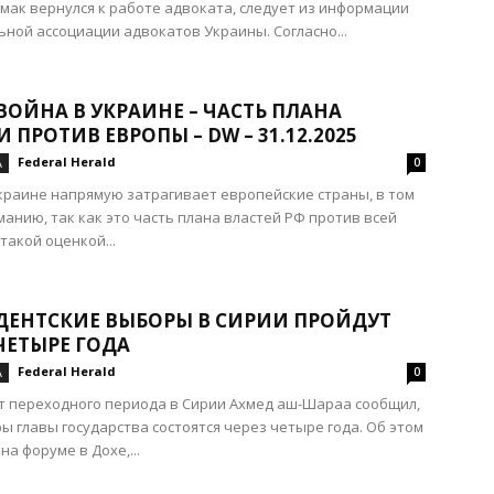
мак вернулся к работе адвоката, следует из информации
ной ассоциации адвокатов Украины. Согласно...
ВОЙНА В УКРАИНЕ – ЧАСТЬ ПЛАНА
 ПРОТИВ ЕВРОПЫ – DW – 31.12.2025
Federal Herald
А
0
краине напрямую затрагивает европейские страны, в том
манию, так как это часть плана властей РФ против всей
такой оценкой...
ДЕНТСКИЕ ВЫБОРЫ В СИРИИ ПРОЙДУТ
ЧЕТЫРЕ ГОДА
Federal Herald
А
0
 переходного периода в Сирии Ахмед аш-Шараа сообщил,
ы главы государства состоятся через четыре года. Об этом
на форуме в Дохе,...