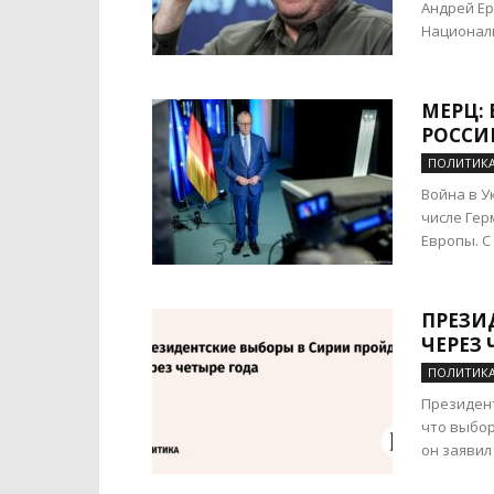
Андрей Ер
Националь
МЕРЦ: 
РОССИИ
ПОЛИТИК
Война в У
числе Гер
Европы. С 
ПРЕЗИ
ЧЕРЕЗ 
ПОЛИТИК
Президент
что выбор
он заявил 