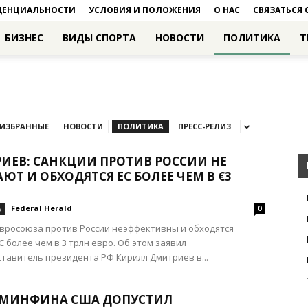
ДЕНЦИАЛЬНОСТИ
УСЛОВИЯ И ПОЛОЖЕНИЯ
О НАС
СВЯЗАТЬСЯ 
БИЗНЕС
ВИДЫ СПОРТА
НОВОСТИ
ПОЛИТИКА
Т
ИЗБРАННЫЕ
НОВОСТИ
ПОЛИТИКА
ПРЕСС-РЕЛИЗ
ИЕВ: САНКЦИИ ПРОТИВ РОССИИ НЕ
ЮТ И ОБХОДЯТСЯ ЕС БОЛЕЕ ЧЕМ В €3
Federal Herald
А
0
вросоюза против России неэффективны и обходятся
С более чем в 3 трлн евро. Об этом заявил
тавитель президента РФ Кирилл Дмитриев в...
 МИНФИНА США ДОПУСТИЛ