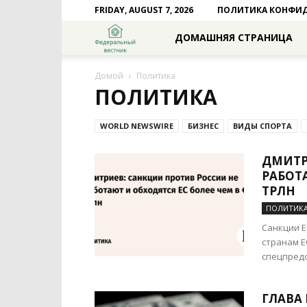
FRIDAY, AUGUST 7, 2026
ПОЛИТИКА КОНФИ
Федеральный
ДОМАШНЯЯ СТРАНИЦА
вестник
Домой
Политика
ПОЛИТИКА
WORLD NEWSWIRE
БИЗНЕС
ВИДЫ СПОРТА
ДМИТР
РАБОТА
ТРЛН
ПОЛИТИК
Санкции Е
странам Е
спецпредс
ГЛАВА