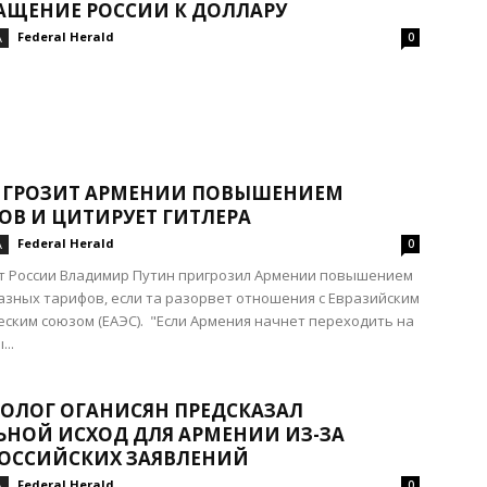
АЩЕНИЕ РОССИИ К ДОЛЛАРУ
Federal Herald
А
0
 ГРОЗИТ АРМЕНИИ ПОВЫШЕНИЕМ
ОВ И ЦИТИРУЕТ ГИТЛЕРА
Federal Herald
А
0
т России Владимир Путин пригрозил Армении повышением
зных тарифов, если та разорвет отношения с Евразийским
ским союзом (ЕАЭС). "Если Армения начнет переходить на
..
ОЛОГ ОГАНИСЯН ПРЕДСКАЗАЛ
ЬНОЙ ИСХОД ДЛЯ АРМЕНИИ ИЗ-ЗА
ОССИЙСКИХ ЗАЯВЛЕНИЙ
Federal Herald
А
0