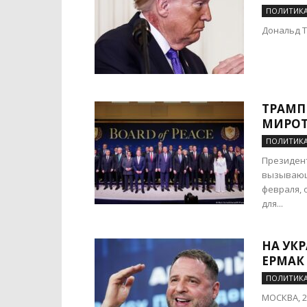
ПОЛИТИК
Дональд Тр
ТРАМП
МИРОТ
ПОЛИТИК
Президент
вызывающе
февраля,
для...
НА УКР
ЕРМАК
ПОЛИТИК
МОСКВА, 2