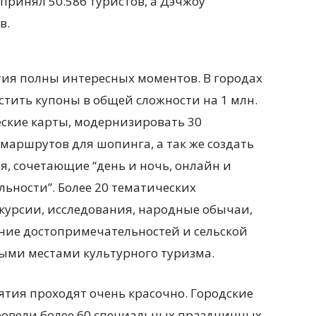
ринял 50.586 туристов, а Дэчжоу
в.
ия полны интересных моментов. В городах
тить купоны в общей сложности на 1 млн.
еские карты, модернизировать 30
 маршрутов для шопинга, а так же создать
, сочетающие “день и ночь, онлайн и
ьности”. Более 20 тематических
скурсии, исследования, народные обычаи,
ние достопримечательностей и сельской
ыми местами культурного туризма.
тия проходят очень красочно. Городские
ровели более 60 специальных праздничных