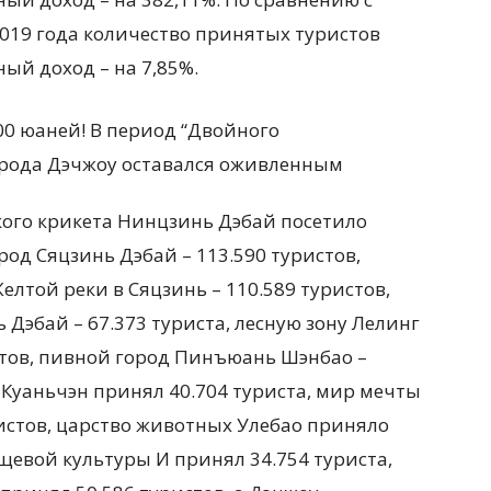
19 года количество принятых туристов
ый доход – на 7,85%.
кого крикета Нинцзинь Дэбай посетило
род Сяцзинь Дэбай – 113.590 туристов,
елтой реки в Сяцзинь – 110.589 туристов,
 Дэбай – 67.373 туриста, лесную зону Лелинг
тов, пивной город Пинъюань Шэнбао –
 в Куаньчэн принял 40.704 туриста, мир мечты
истов, царство животных Улебао приняло
ищевой культуры И принял 34.754 туриста,