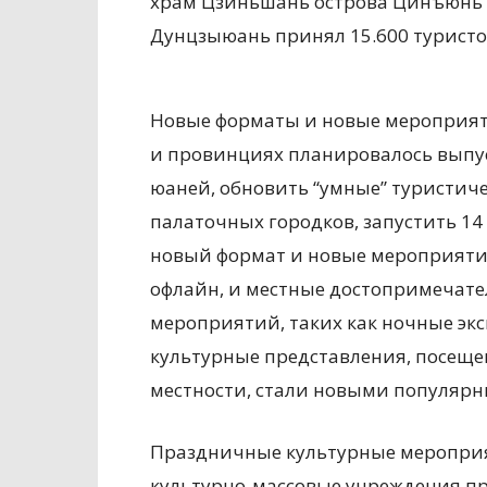
храм Цзиньшань острова Цинъюнь п
Дунцзыюань принял 15.600 туристо
Новые форматы и новые мероприят
и провинциях планировалось выпус
юаней, обновить “умные” туристич
палаточных городков, запустить 14
новый формат и новые мероприятия
офлайн, и местные достопримечател
мероприятий, таких как ночные эк
культурные представления, посеще
местности, стали новыми популярн
Праздничные культурные мероприя
культурно-массовые учреждения п