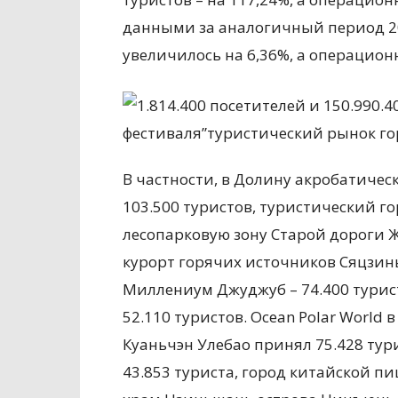
данными за аналогичный период 20
увеличилось на 6,36%, а операционн
В частности, в Долину акробатичес
103.500 туристов, туристический го
лесопарковую зону Старой дороги Ж
курорт горячих источников Сяцзинь
Миллениум Джуджуб – 74.400 турис
52.110 туристов. Ocean Polar World
Куаньчэн Улебао принял 75.428 тур
43.853 туриста, город китайской п