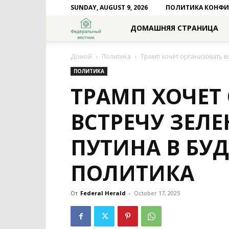
SUNDAY, AUGUST 9, 2026
ПОЛИТИКА КОНФ
Федеральный
ДОМАШНЯЯ СТРАНИЦА
вестник
Домой
Политика
Трамп хочет организовать в
ПОЛИТИКА
ТРАМП ХОЧЕТ
ВСТРЕЧУ ЗЕЛЕ
ПУТИНА В БУ
ПОЛИТИКА
От
Federal Herald
-
October 17, 2025