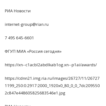
РИА Новости
internet-group@rian.ru
7 495 645-6601
ФГУП МИА «Россия сегодня»
https://xn--c1acbl2abdlkab1og.xn--p1ai/awards/
https://cdnn21.img.ria.ru/images/26727/11/26727
1199_250:0:2917:2000_1920x0_80_0_0_7dc209550
2c847e448605825683546e1.jpg