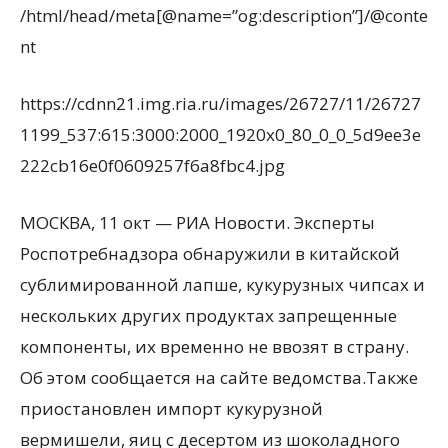
/html/head/meta[@name=”og:description”]/@conte
nt
https://cdnn21.img.ria.ru/images/26727/11/26727
1199_537:615:3000:2000_1920x0_80_0_0_5d9ee3e
222cb16e0f0609257f6a8fbc4.jpg
МОСКВА, 11 окт — РИА Новости. Эксперты
Роспотребнадзора обнаружили в китайской
сублимированной лапше, кукурузных чипсах и
нескольких других продуктах запрещенные
компоненты, их временно не ввозят в страну.
Об этом сообщается на сайте ведомства.Также
приостановлен импорт кукурузной
вермишели, яиц с десертом из шоколадного