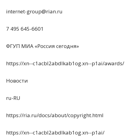
internet-group@rian.ru
7 495 645-6601
ФГУП МИА «Россия сегодня»
https://xn--c1acbl2abdlkab1og.xn--p1ai/awards/
Новости
ru-RU
https://ria.ru/docs/about/copyright.html
https://xn--c1acbl2abdlkab1og.xn--p1ai/