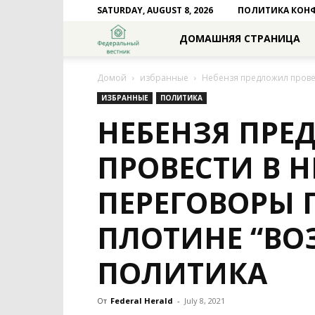
SATURDAY, AUGUST 8, 2026
ПОЛИТИКА КОН
Федеральный
ДОМАШНЯЯ СТРАНИЦА
вестник
Домой
избранные
Небензя предложил прове
ИЗБРАННЫЕ
ПОЛИТИКА
НЕБЕНЗЯ ПР
ПРОВЕСТИ В 
ПЕРЕГОВОРЫ 
ПЛОТИНЕ “ВО
ПОЛИТИКА
От
Federal Herald
-
July 8, 2021