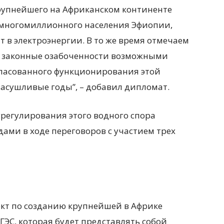
рупнейшего на Африканском континенте
 многомиллионного населения Эфиопии,
в электроэнергии. В то же время отмечаем
 законные озабоченности возможными
ласованного функционирования этой
засушливые годы”, – добавил дипломат.
урегулирования этого водного спора
ми в ходе переговоров с участием трех
ект по созданию крупнейшей в Африке
ЭС, которая будет представлять собой