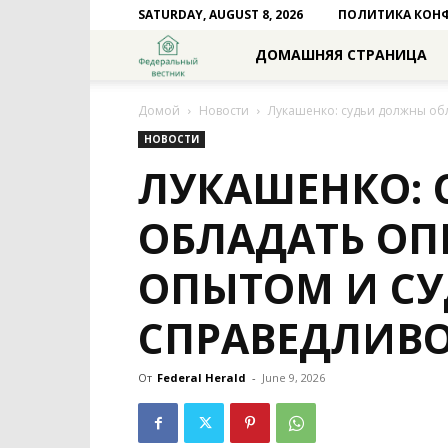
SATURDAY, AUGUST 8, 2026
ПОЛИТИКА КОН
Федеральный
ДОМАШНЯЯ СТРАНИЦА
вестник
Домой
Новости
Лукашенко: судьи должны об
НОВОСТИ
ЛУКАШЕНКО:
ОБЛАДАТЬ О
ОПЫТОМ И СУ
СПРАВЕДЛИВ
От
Federal Herald
-
June 9, 2026