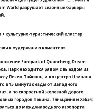
eam World разрушает сезонные барьеры
ий.
 + культурно-туристический кластер
ключ к «удержанию клиентов».
оложение Europark of Quancheng Dream
рка. Парк находится рядом с выездом из
ассу Пекин-Тайвань, и до центра Цзинаня
го в 15 минутах езды от Западного
ня, а по скоростной железной дороге
овных городов Пекина, Тяньцзиня и Хэбэя;
браться до международного аэропорта