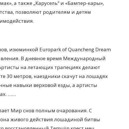
к», а также „Карусель“ и «Бампер-кары»,
ства, позволяют родителям и детям
аимодействия.
в, изюминкой Europark of Quancheng Dream
авления. В дневное время Международный
 Артисты на летающих трапециях делают
те 30 метров, наездники скачут на лошадях
нные навыки верховой езды, а артисты
ах. ……
лает Мир снов полным очарования. С
 фона живого действия лошадиной битвы
ко восстановленный Temujin крест меч