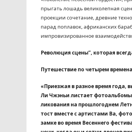
прыгать лошадь великолепная сцена
проекции сочетание, древние техно
парад поплавок, африканских бара
импровизированное взаимодейств
Революция сцены”, которая всегд
Путешествие по четырем времена
«Приезжая в разное время года, 
Ли Чжэньи листает фотоальбомы 
ликования на прошлогоднем Летн
тост вместе с артистами Ва, фот
замке во время Весеннего фести
ночи, когда он и сотни дронов р