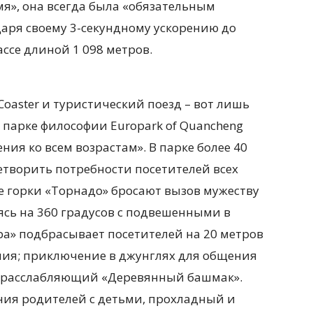
я», она всегда была «обязательным
даря своему 3-секундному ускорению до
ссе длиной 1 098 метров.
 Coaster и туристический поезд – вот лишь
 парке философии Europark of Quancheng
ия ко всем возрастам». В парке более 40
етворить потребности посетителей всех
е горки «Торнадо» бросают вызов мужеству
сь на 360 градусов с подвешенными в
ра» подбрасывает посетителей на 20 метров
ния; приключение в джунглях для общения
и расслабляющий «Деревянный башмак».
ия родителей с детьми, прохладный и