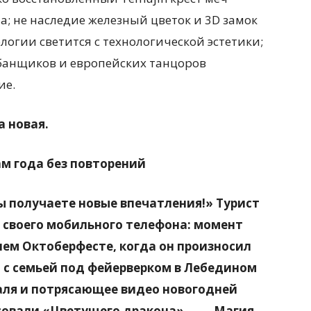
; не наследие железный цветок и 3D замок
логии светится с технологической эстетики;
банщиков и европейских танцоров
ие.
а новая.
м года без повторений
вы получаете новые впечатления!» Турист
своего мобильного телефона: момент
ем Октоберфесте, когда он произносил
о с семьей под фейерверком в Лебедином
валя и потрясающее видео новогодней
исовали «Цветущего дракона». …… Магия